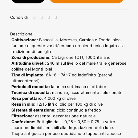
750ml
-
Confezione
Condividi
da
12
bottiglie
Descrizione
-
Coltivazione:
Biancolilla, Moresca, Carolea e Tonda Iblea,
Linea
l’unione di queste varietà creano un blend unico legato alla
Horeca
tradizione di famiglia
quantità
Zona di produzione:
Caltagirone (CT), 100% italiano
Altitudine uliveti:
240 m sul livello del mare tra le generose
colline dei Monti Iblei
Tipo di impianto:
6Å~6 – 7Å~7 ed indefinito (perché
ultracentenari)
Periodo di raccolta:
la prima settimana di ottobre
Tecnica di raccolta:
manuale, accuratamente selezionate
Resa per ettaro:
4.000 kg di olive
Resa in olio:
12/15 litri di olio per 100 kg di olive
Sistema di estrazione:
ciclo continuo a freddo
Filtrazione:
assente, decantazione naturale
Confezione:
Bottiglie da lt. 0,25 – 0,50 – 0,75 in vetro
scuro per liquidi sensibili alla degradazione della luce.
Tappo antigoccia per uso quotidiano o tappo antirabocco