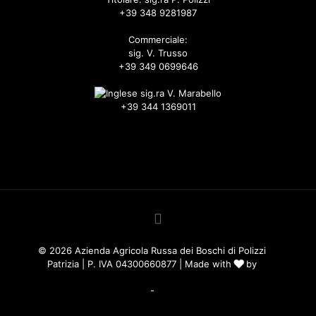
+39 348 9281987
Commerciale:
sig. V. Trusso
+39 349 0699646
sig.ra V. Marabello
+39 344 1369011
info@russadeiboschi.com
commerciale@russadeiboschi.com
© 2026 Azienda Agricola Russa dei Boschi di Polizzi
❤️
Patrizia | P. IVA 04300660877 | Made with
by
Consolidati
Privacy Policy
-
Cookie Policy