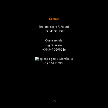
Ordini
Contatti
Titolare: sig.ra P. Polizzi
+39 348 9281987
Commerciale:
sig. V. Trusso
+39 349 0699646
sig.ra V. Marabello
+39 344 1369011
info@russadeiboschi.com
commerciale@russadeiboschi.com