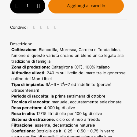
Olio
Aggiungi al carrello
Bio
750ml
+
Bottiglia
Condividi
in
ceramica
-
Descrizione
Linea
Coltivazione:
Biancolilla, Moresca, Carolea e Tonda Iblea,
Retail
l’unione di queste varietà creano un blend unico legato alla
quantità
tradizione di famiglia
Zona di produzione:
Caltagirone (CT), 100% italiano
Altitudine uliveti:
240 m sul livello del mare tra le generose
colline dei Monti Iblei
Tipo di impianto:
6Å~6 – 7Å~7 ed indefinito (perché
ultracentenari)
Periodo di raccolta:
la prima settimana di ottobre
Tecnica di raccolta:
manuale, accuratamente selezionate
Resa per ettaro:
4.000 kg di olive
Resa in olio:
12/15 litri di olio per 100 kg di olive
Sistema di estrazione:
ciclo continuo a freddo
Filtrazione:
assente, decantazione naturale
Confezione:
Bottiglie da lt. 0,25 – 0,50 – 0,75 in vetro
scuro per liquidi sensibili alla degradazione della luce.