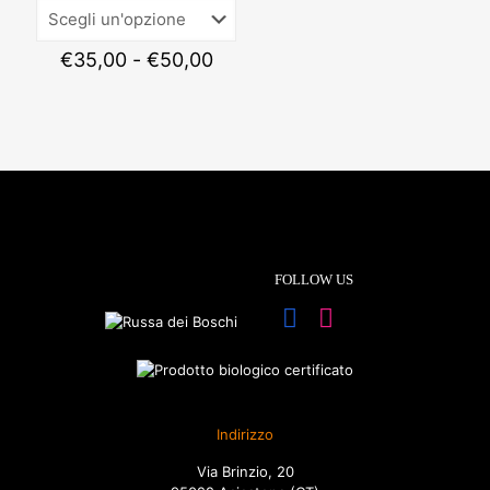
Fascia
€
35,00
-
€
50,00
di
prezzo:
da
€35,00
a
€50,00
FOLLOW US
Indirizzo
Via Brinzio, 20