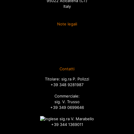
95022 Acicatena (CT)
Italy
Note legali
Termini e condizioni
Spedizione
Diritto di recesso
Ordini
Contatti
Titolare: sig.ra P. Polizzi
+39 348 9281987
Commerciale:
sig. V. Trusso
+39 349 0699646
sig.ra V. Marabello
+39 344 1369011