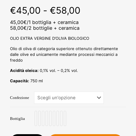
Fascia
€
45,00
-
€
58,00
di
45,00€/1 bottiglia + ceramica
prezzo:
58,00€/2 bottiglie + ceramica
da
OLIO EXTRA VERGINE D’OLIVA BIOLOGICO
€45,00
Olio di oliva di categoria superiore ottenuto direttamente
a
dalle olive ed unicamente mediante processi meccanici a
freddo
€58,00
Acidità oleica:
0,1% vol. – 0,2% vol.
Capacità:
750 ml
Confezione
Bottiglia