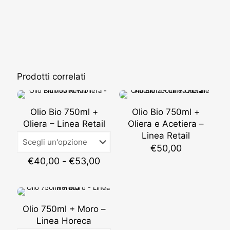
Prodotti correlati
Olio Bio 750ml +
Olio Bio 750ml +
Oliera – Linea Retail
Oliera e Acetiera –
Linea Retail
€
50,00
Fascia
€
40,00
-
€
53,00
di
prezzo:
da
€40,00
Olio 750ml + Moro –
a
€53,00
Linea Horeca