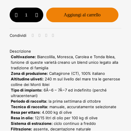
Olio
Aggiungi al carrello
Bio
750ml
+
Oliera
Condividi
-
Linea
Retail
Descrizione
quantità
Coltivazione:
Biancolilla, Moresca, Carolea e Tonda Iblea,
l’unione di queste varietà creano un blend unico legato alla
tradizione di famiglia
Zona di produzione:
Caltagirone (CT), 100% italiano
Altitudine uliveti:
240 m sul livello del mare tra le generose
colline dei Monti Iblei
Tipo di impianto:
6Å~6 – 7Å~7 ed indefinito (perché
ultracentenari)
Periodo di raccolta:
la prima settimana di ottobre
Tecnica di raccolta:
manuale, accuratamente selezionate
Resa per ettaro:
4.000 kg di olive
Resa in olio:
12/15 litri di olio per 100 kg di olive
Sistema di estrazione:
ciclo continuo a freddo
Filtrazione:
assente, decantazione naturale