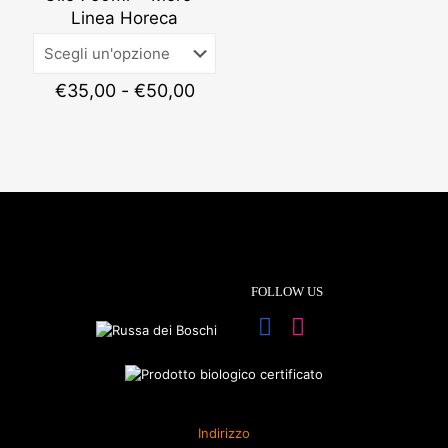
€58,00
Linea Horeca
Fascia
€
35,00
-
€
50,00
di
prezzo:
da
€35,00
a
€50,00
FOLLOW US
Indirizzo