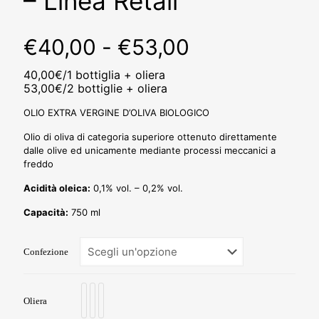
– Linea Retail
Fascia
€
40,00
-
€
53,00
di
40,00€/1 bottiglia + oliera
prezzo:
53,00€/2 bottiglie + oliera
da
OLIO EXTRA VERGINE D’OLIVA BIOLOGICO
€40,00
Olio di oliva di categoria superiore ottenuto direttamente
a
dalle olive ed unicamente mediante processi meccanici a
freddo
€53,00
Acidità oleica:
0,1% vol. – 0,2% vol.
Capacità:
750 ml
Confezione
Oliera