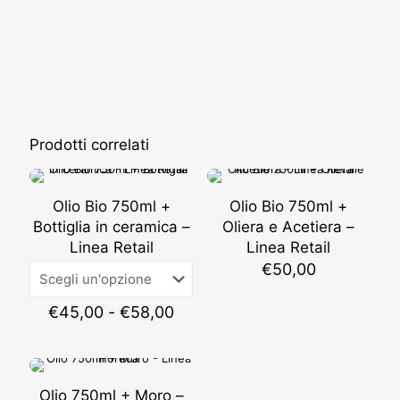
Prodotti correlati
Olio Bio 750ml +
Olio Bio 750ml +
Bottiglia in ceramica –
Oliera e Acetiera –
Linea Retail
Linea Retail
€
50,00
Fascia
€
45,00
-
€
58,00
di
prezzo:
da
€45,00
Olio 750ml + Moro –
a