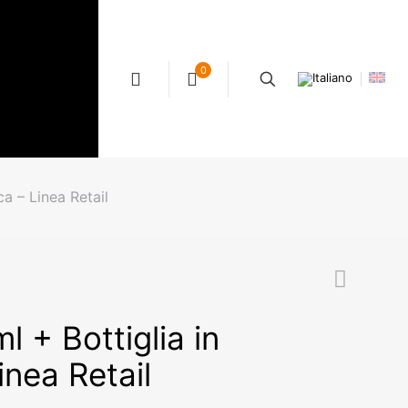
0
ca – Linea Retail
l + Bottiglia in
inea Retail