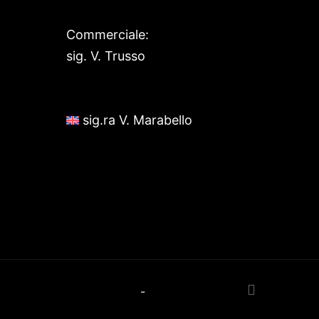
Commerciale:
sig. V. Trusso
+39 349 0699646
sig.ra V. Marabello
+39 344 1369011
info@russadeiboschi.com
commerciale@russadeiboschi.com
lidati
Privacy Policy
-
Cookie Policy