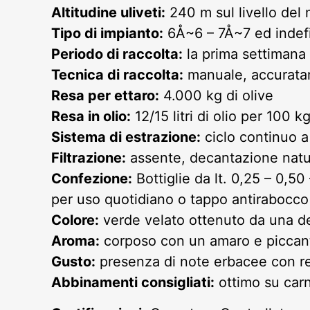
Altitudine uliveti:
240 m sul livello del 
Tipo di impianto:
6Å~6 – 7Å~7 ed indefi
Periodo di raccolta:
la prima settimana 
Tecnica di raccolta:
manuale, accurata
Resa per ettaro:
4.000 kg di olive
Resa in olio:
12/15 litri di olio per 100 kg
Sistema di estrazione:
ciclo continuo a
Filtrazione:
assente, decantazione natu
Confezione:
Bottiglie da lt. 0,25 – 0,50
per uso quotidiano o tappo antirabocco 
Colore:
verde velato ottenuto da una d
Aroma:
corposo con un amaro e piccante
Gusto:
presenza di note erbacee con re
Abbinamenti consigliati:
ottimo su carne