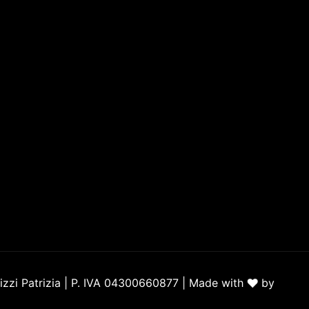
Diritto di recesso
Ordini
❤️
izzi Patrizia | P. IVA 04300660877 | Made with
by
Conso