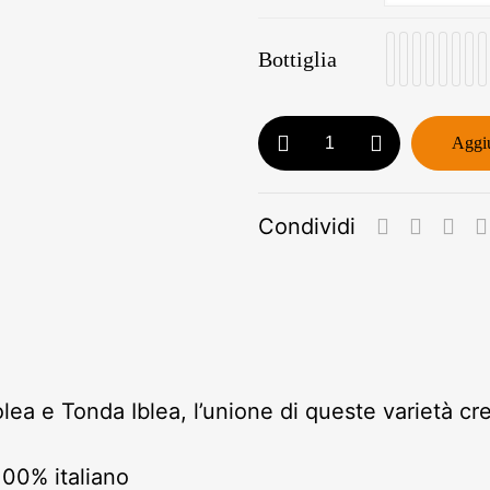
Bottiglia
Olio
Aggiu
Bio
750ml
Condividi
+
Bottiglia
in
ceramica
-
Linea
lea e Tonda Iblea, l’unione di queste varietà cr
Retail
quantità
100% italiano