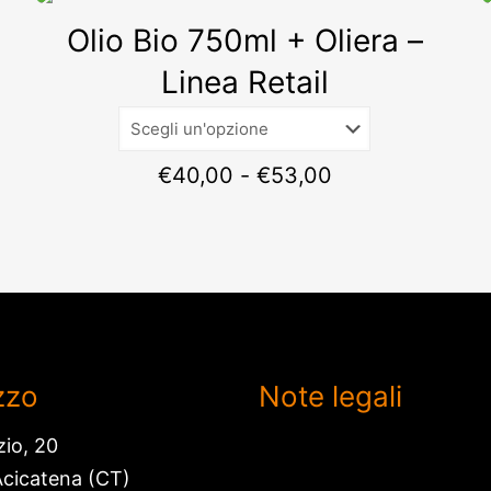
Olio Bio 750ml + Oliera –
Linea Retail
Fascia
€
40,00
-
€
53,00
di
prezzo:
da
€40,00
a
€53,00
izzo
Note legali
zio, 20
Termini e condizioni
cicatena (CT)
Spedizione