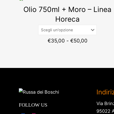
Olio 750ml + Moro – Linea
Horeca
Fascia
€
35,00
-
€
50,00
di
prezzo:
da
€35,00
a
€50,00
Indir
Via Brin
FOLLOW US
95022 A